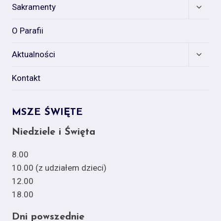
menu
Expan
Sakramenty
child
menu
O Parafii
Expan
Aktualności
child
menu
Kontakt
MSZE ŚWIĘTE
Niedziele i Święta
8.00
10.00 (z udziałem dzieci)
12.00
18.00
Dni powszednie