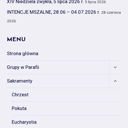
XIV Niedziela zwykła, 5 lipca 2026 r.
5 lipca 2026
INTENCJE MSZALNE, 28.06 – 04.07.2026 r.
28 czerwca
2026
MENU
Strona główna
Expan
Grupy w Parafii
child
menu
Expan
Sakramenty
child
menu
Chrzest
Pokuta
Eucharystia