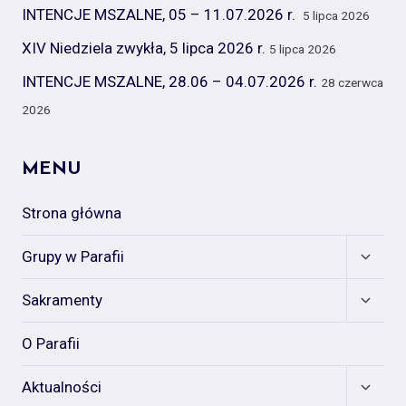
INTENCJE MSZALNE, 05 – 11.07.2026 r.
5 lipca 2026
XIV Niedziela zwykła, 5 lipca 2026 r.
5 lipca 2026
INTENCJE MSZALNE, 28.06 – 04.07.2026 r.
28 czerwca
2026
MENU
Strona główna
Expan
Grupy w Parafii
child
menu
Expan
Sakramenty
child
menu
O Parafii
Expan
Aktualności
child