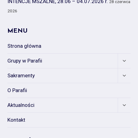
INTENCJE MSZALNE, 28.06 – 04.07.2026 r.
28 czerwca
2026
MENU
Strona główna
Expan
Grupy w Parafii
child
menu
Expan
Sakramenty
child
menu
O Parafii
Expan
Aktualności
child
menu
Kontakt