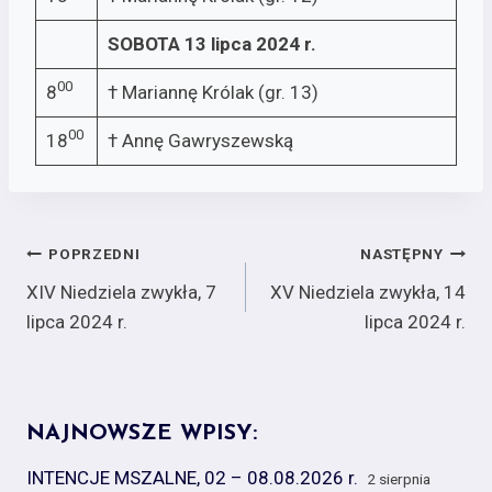
SOBOTA 13 lipca 2024 r.
00
8
† Mariannę Królak (gr. 13)
00
18
† Annę Gawryszewską
Nawigacja
POPRZEDNI
NASTĘPNY
XIV Niedziela zwykła, 7
XV Niedziela zwykła, 14
wpisu
lipca 2024 r.
lipca 2024 r.
NAJNOWSZE WPISY:
INTENCJE MSZALNE, 02 – 08.08.2026 r.
2 sierpnia