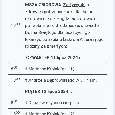
MSZA ZBIOROWA:
Za żywych:
o
zdrowie i potrzebne łaski dla Janao
uzdrowienie dla Bogdanao zdrowie i
00
18
potrzebne łaski dla Janusza, o światło
Ducha Świętego dla leczących go
lekarzyo potrzebne łaski dla Artura i jego
rodziny
Za zmarłych:
CZWARTEK 11 lipca 2024 r.
00
8
† Mariannę Królak (gr. 11)
00
18
† Andrzeja Dąbrowskiego w 31 r. śm.
PIĄTEK 12 lipca 2024 r.
00
8
† Dusze w czyśćcu cierpiące
00
18
† Mariannę Królak (gr. 12)