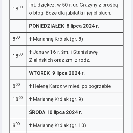
Int. dziękcz. w 50 r. ur. Grażyny z prośbą
00
18
o błog. Boże dla jubilatki i jej bliskich.
PONIEDZIAŁEK 8 lipca 2024 r.
00
8
† Mariannę Królak (gr. 8)
† Jana w 16 r. śm. i Stanisławę
00
18
Zielińskich oraz zm. z rodz.
WTOREK 9 lipca 2024 r.
00
8
† Helenę Karcz w mieś. po pogrzebie
00
18
† Mariannę Królak (gr. 9)
ŚRODA 10 lipca 2024 r.
00
8
† Mariannę Królak (gr. 10)