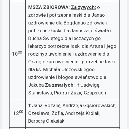
MSZA ZBIOROWA:
Za żywych:­
o
zdrowie i potrzebne łaski dla Janao
uzdrowienie dla Bogdanao zdrowie i
potrzebne łaski dla Janusza, o światło
Ducha Świętego dla leczących go
lekarzyo potrzebne łaski dla Artura i jego
00
10
rodzinyo uwolnienie i uzdrowienie dla
Grzegorzao uwolnienie i potrzebne łaski
dla ks. Michała Olszewskiegoo
uzdrowienie i błogosławieństwo dla
Jakuba
Za zmarłych:
† Jadwigę,
Stanisława, Piotra i Zuzię Czapskich
† Jana, Rozalię, Andrzeja Gąsiorowskich,
00
12
Czesława, Zofię, Andrzeja Królak,
Barbarę Oleksiak