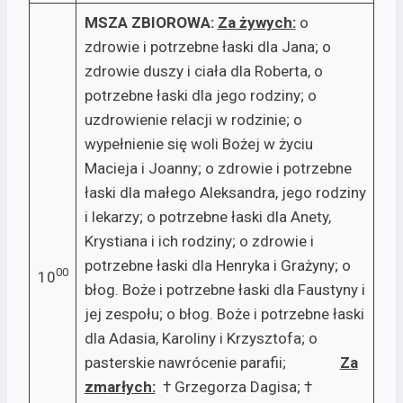
MSZA ZBIOROWA:
Za żywych:­
o
zdrowie i potrzebne łaski dla Jana; o
zdrowie duszy i ciała dla Roberta, o
potrzebne łaski dla jego rodziny; o
uzdrowienie relacji w rodzinie; o
wypełnienie się woli Bożej w życiu
Macieja i Joanny; o zdrowie i potrzebne
łaski dla małego Aleksandra, jego rodziny
i lekarzy; o potrzebne łaski dla Anety,
Krystiana i ich rodziny; o zdrowie i
potrzebne łaski dla Henryka i Grażyny; o
00
10
błog. Boże i potrzebne łaski dla Faustyny i
jej zespołu; o błog. Boże i potrzebne łaski
dla Adasia, Karoliny i Krzysztofa; o
pasterskie nawrócenie parafii;
Za
zmarłych:
† Grzegorza Dagisa; †