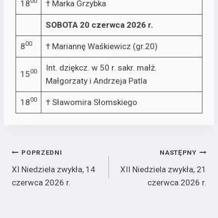
00
18
† Marka Grzybka
SOBOTA 20 czerwca 2026 r.
00
8
† Mariannę Waśkiewicz (gr.20)
Int. dziękcz. w 50 r. sakr. małż.
00
15
Małgorzaty i Andrzeja Patla
00
18
† Sławomira Słomskiego
Nawigacja
POPRZEDNI
NASTĘPNY
XI Niedziela zwykła, 14
XII Niedziela zwykła, 21
wpisu
czerwca 2026 r.
czerwca 2026 r.