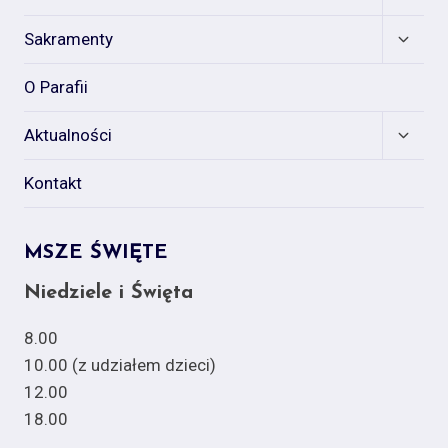
child
menu
Expan
Sakramenty
child
menu
O Parafii
Expan
Aktualności
child
menu
Kontakt
MSZE ŚWIĘTE
Niedziele i Święta
8.00
10.00 (z udziałem dzieci)
12.00
18.00