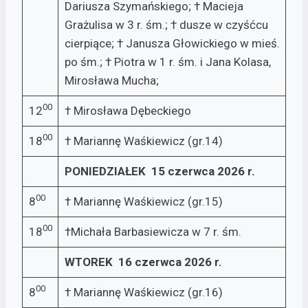
Dariusza Szymańskiego; † Macieja
Grażulisa w 3 r. śm.; † dusze w czyśćcu
cierpiące; † Janusza Głowickiego w mieś.
po śm.; † Piotra w 1 r. śm. i Jana Kolasa,
Mirosława Mucha;
00
12
† Mirosława Dębeckiego
00
18
† Mariannę Waśkiewicz (gr.14)
PONIEDZIAŁEK 15 czerwca 2026 r.
00
8
† Mariannę Waśkiewicz (gr.15)
00
18
†Michała Barbasiewicza w 7 r. śm.
WTOREK 16 czerwca 2026 r.
00
8
† Mariannę Waśkiewicz (gr.16)