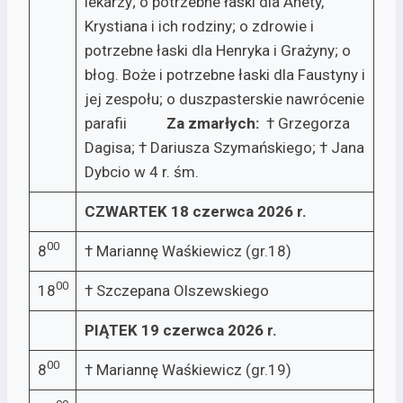
lekarzy; o potrzebne łaski dla Anety,
Krystiana i ich rodziny; o zdrowie i
potrzebne łaski dla Henryka i Grażyny; o
błog. Boże i potrzebne łaski dla Faustyny i
jej zespołu; o duszpasterskie nawrócenie
parafii
Za zmarłych:
† Grzegorza
Dagisa; † Dariusza Szymańskiego; † Jana
Dybcio w 4 r. śm.
CZWARTEK 18 czerwca 2026 r.
00
8
† Mariannę Waśkiewicz (gr.18)
00
18
† Szczepana Olszewskiego
PIĄTEK 19 czerwca 2026 r.
00
8
† Mariannę Waśkiewicz (gr.19)