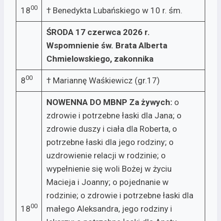
00
18
† Benedykta Lubańskiego w 10 r. śm.
ŚRODA 17 czerwca 2026 r.
Wspomnienie św. Brata Alberta
Chmielowskiego, zakonnika
00
8
† Mariannę Waśkiewicz (gr.17)
NOWENNA DO MBNP
Za żywych:
o
zdrowie i potrzebne łaski dla Jana; o
zdrowie duszy i ciała dla Roberta, o
potrzebne łaski dla jego rodziny; o
uzdrowienie relacji w rodzinie; o
wypełnienie się woli Bożej w życiu
Macieja i Joanny; o pojednanie w
rodzinie; o zdrowie i potrzebne łaski dla
00
18
małego Aleksandra, jego rodziny i