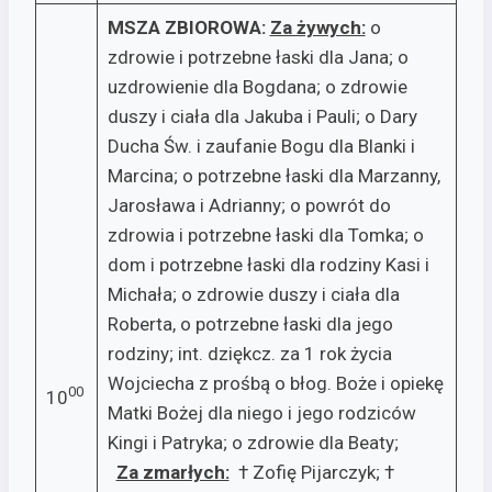
MSZA ZBIOROWA:
Za żywych:­
o
zdrowie i potrzebne łaski dla Jana; o
uzdrowienie dla Bogdana; o zdrowie
duszy i ciała dla Jakuba i Pauli; o Dary
Ducha Św. i zaufanie Bogu dla Blanki i
Marcina; o potrzebne łaski dla Marzanny,
Jarosława i Adrianny; o powrót do
zdrowia i potrzebne łaski dla Tomka; o
dom i potrzebne łaski dla rodziny Kasi i
Michała; o zdrowie duszy i ciała dla
Roberta, o potrzebne łaski dla jego
rodziny; int. dziękcz. za 1 rok życia
Wojciecha z prośbą o błog. Boże i opiekę
00
10
Matki Bożej dla niego i jego rodziców
Kingi i Patryka; o zdrowie dla Beaty;
Za zmarłych:
† Zofię Pijarczyk; †