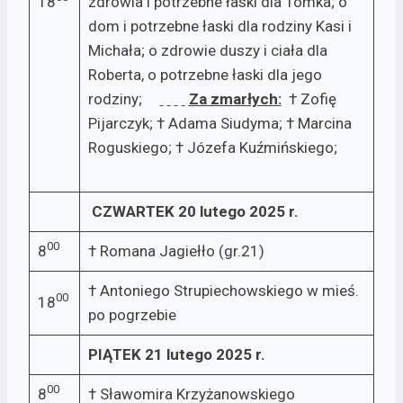
18
zdrowia i potrzebne łaski dla Tomka; o
dom i potrzebne łaski dla rodziny Kasi i
Michała; o zdrowie duszy i ciała dla
Roberta, o potrzebne łaski dla jego
rodziny;
Za zmarłych:
† Zofię
Pijarczyk; † Adama Siudyma; † Marcina
Roguskiego; † Józefa Kuźmińskiego;
CZWARTEK 20 lutego 2025 r.
00
8
† Romana Jagiełło (gr.21)
† Antoniego Strupiechowskiego w mieś.
00
18
po pogrzebie
PIĄTEK 21 lutego 2025 r.
00
8
† Sławomira Krzyżanowskiego