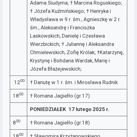
Adama Siudyma; † Marcina Roguskiego;
† Józefa Kuźmińskiego; † Henryka i
Władysława w 9 r. śm., Agnieszkę w 2 r.
śm., Aleksandrę i Franciszka
Laskowskich, Danielę i Czesława
Wierzbickich; † Juliannę i Aleksandra
Chmielewskich, Zofię Królak; †Katarzynę,
Krystynę i Bohdana Wardak, Marię i
Józefa Błażejewskich;
00
12
† Danutę w 1 r. śm. i Mirosława Rudnik
00
18
† Romana Jagiełło (gr.17)
PONIEDZIAŁEK 17 lutego 2025 r.
00
8
† Romana Jagiełło (gr.18)
00
18
† Sławomira Krzyżanowskiego