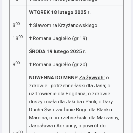
WTOREK 18 lutego 2025 r.
00
8
† Sławomira Krzyżanowskiego
00
18
† Romana Jagiełło (gr.19)
ŚRODA 19 lutego 2025 r.
00
8
† Romana Jagiełło (gr.20)
NOWENNA DO MBNP
Za żywych:­
o
zdrowie i potrzebne łaski dla Jana; o
uzdrowienie dla Bogdana; o zdrowie
duszy i ciała dla Jakuba i Pauli; o Dary
Ducha Św. i zaufanie Bogu dla Blanki i
Marcina; o potrzebne łaski dla Marzanny,
Jarosława i Adrianny; o powrót do
00