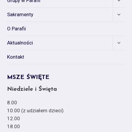
Grupy w Parafii
child
menu
Expan
Sakramenty
child
menu
O Parafii
Expan
Aktualności
child
menu
Kontakt
MSZE ŚWIĘTE
Niedziele i Święta
8.00
10.00 (z udziałem dzieci)
12.00
18.00