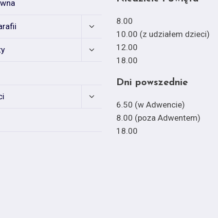
ówna
8.00
Expand
rafii
child
10.00 (z udziałem dzieci)
menu
Expand
12.00
ty
child
18.00
menu
Dni powszednie
Expand
ci
child
6.50 (w Adwencie)
menu
8.00 (poza Adwentem)
18.00