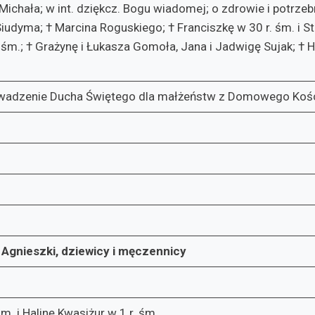
 i Michała; w int. dziękcz. Bogu wiadomej; o zdrowie i po
iudyma; † Marcina Roguskiego; † Franciszkę w 30 r. śm. i St
śm.; † Grażynę i Łukasza Gomoła, Jana i Jadwigę Sujak; † Hen
rowadzenie Ducha Świętego dla małżeństw z Domowego Koś
 Agnieszki, dziewicy i męczennicy
. i Halinę Kwasiżur w 1 r. śm.