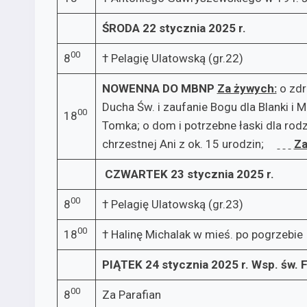
ŚRODA 22 stycznia 2025 r.
00
8
† Pelagię Ulatowską (gr.22)
NOWENNA DO MBNP
Za żywych:­
o zdr
Ducha Św. i zaufanie Bogu dla Blanki i M
00
18
Tomka; o dom i potrzebne łaski dla rodzi
chrzestnej Ani z ok. 15 urodzin;
Za
CZWARTEK 23 stycznia 2025 r.
00
8
† Pelagię Ulatowską (gr.23)
00
18
† Halinę Michalak w mieś. po pogrzebie
PIĄTEK 24 stycznia 2025 r.
Wsp. św. F
00
8
Za Parafian