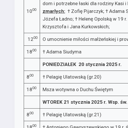
dom i potrzebne łaski dla rodziny Kasi
00
10
zmarłych:
† Zofię Pijarczyk; † Adama S
Józefa Ładno; † Helenę Opolską w 19 r. 
Krzysztofa i Jana Kurkowskich;
00
12
O umocnienie miłości małżeńskiej i p
00
18
† Adama Siudyma
PONIEDZIAŁEK 20 stycznia 2025 r.
00
8
† Pelagię Ulatowską (gr.20)
00
18
Msza wotywna o Duchu Świętym
WTOREK 21 stycznia 2025 r.
Wsp. św.
00
8
† Pelagię Ulatowską (gr.21)
00
18
† Antoniego Gawryszewskiego w 19 r. śm