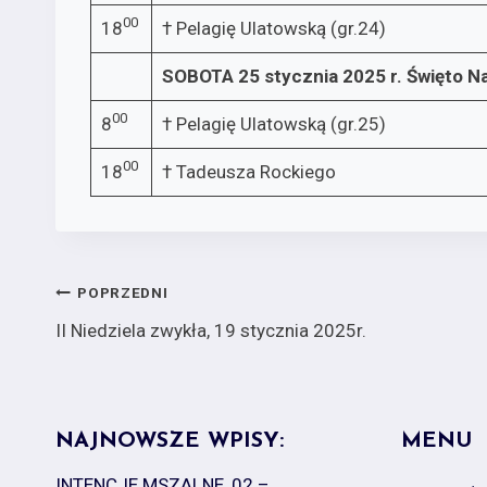
00
18
† Pelagię Ulatowską (gr.24)
SOBOTA 25 stycznia 2025 r.
Święto N
00
8
† Pelagię Ulatowską (gr.25)
00
18
† Tadeusza Rockiego
Nawigacja
POPRZEDNI
II Niedziela zwykła, 19 stycznia 2025r.
wpisu
NAJNOWSZE WPISY:
MENU
INTENCJE MSZALNE, 02 –