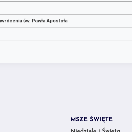
awrócenia św. Pawła Apostoła
MSZE ŚWIĘTE
Niedziele i Święta