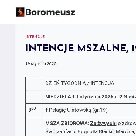
Skip
to
content
INTENCJE
INTENCJE MSZALNE, 19 
19 stycznia 2025
DZIEŃ TYGODNIA / INTENCJA
NIEDZIELA 19 stycznia 2025 r.
2 Nied
00
8
† Pelagię Ulatowską (gr.19)
MSZA ZBIOROWA:
Za żywych:­
o zdrowi
Św. i zaufanie Bogu dla Blanki i Marcina