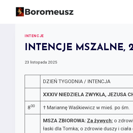
Skip
to
content
INTENCJE
INTENCJE MSZALNE, 23 –
23 listopada 2025
DZIEŃ TYGODNIA / INTENCJA
XXXIV NIEDZIELA ZWYKŁA,
JEZUSA C
00
8
† Mariannę Waśkiewicz w mieś. po śm.
MSZA ZBIOROWA:
Za żywych:­
o zdrowie
łaski dla Tomka; o zdrowie duszy i ciał