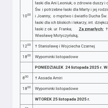
łaski dla Ani Leoniuk; o zdrowie duszy i 
Św. i potrzebne łaski dla Marty i jej rod
00
10
i Joanny; o męstwo i światło Ducha Św. d
łaski dla ich bliskich i lekarzy; int. dzię
łaski z ok. ur. Franka;
Za zmarłych:
† 
Wiesławę Motyczyńską;
00
12
† Stanisławę i Wojciecha Czarnej
00
18
Wypominki listopadowe
PONIEDZIAŁEK 24 listopada 2025 r.
Ws
00
8
† Assada Amiri
00
18
Wypominki listopadowe
WTOREK 25 listopada 2025 r.