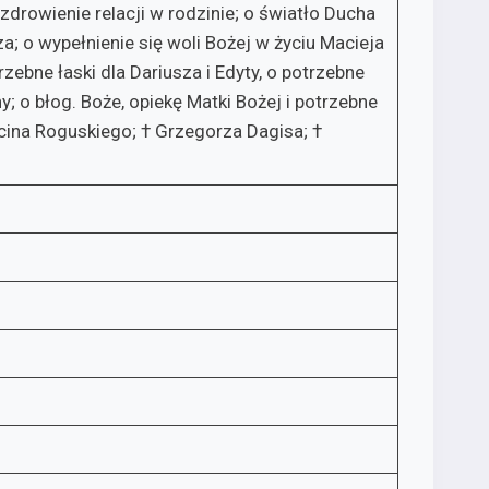
uzdrowienie relacji w rodzinie; o światło Ducha
za; o wypełnienie się woli Bożej w życiu Macieja
zebne łaski dla Dariusza i Edyty, o potrzebne
ziny; o błog. Boże, opiekę Matki Bożej i potrzebne
cina Roguskiego; † Grzegorza Dagisa; †