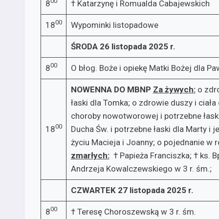
00
8
† Katarzynę i Romualda Cabajewskich
00
18
Wypominki listopadowe
ŚRODA 26 listopada 2025 r.
00
8
O błog. Boże i opiekę Matki Bożej dla Pa
NOWENNA DO MBNP
Za żywych:­
o zdro
łaski dla Tomka; o zdrowie duszy i ciała 
choroby nowotworowej i potrzebne łaski d
00
18
Ducha Św. i potrzebne łaski dla Marty i 
życiu Macieja i Joanny; o pojednanie w rod
zmarłych:
† Papieża Franciszka; † ks. 
Andrzeja Kowalczewskiego w 3 r. śm.
CZWARTEK 27 listopada 2025 r.
00
8
† Teresę Choroszewską w 3 r. śm.