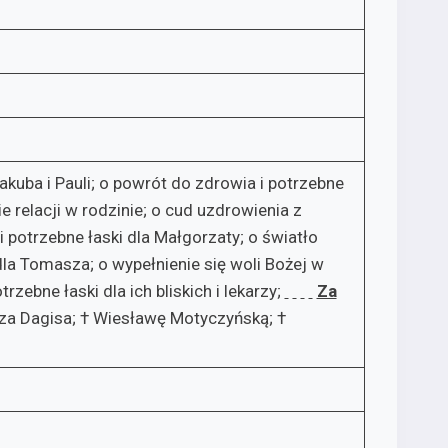
Jakuba i Pauli; o powrót do zdrowia i potrzebne
e relacji w rodzinie; o cud uzdrowienia z
i potrzebne łaski dla Małgorzaty; o światło
 dla Tomasza; o wypełnienie się woli Bożej w
rzebne łaski dla ich bliskich i lekarzy;
Za
rza Dagisa; † Wiesławę Motyczyńską; †