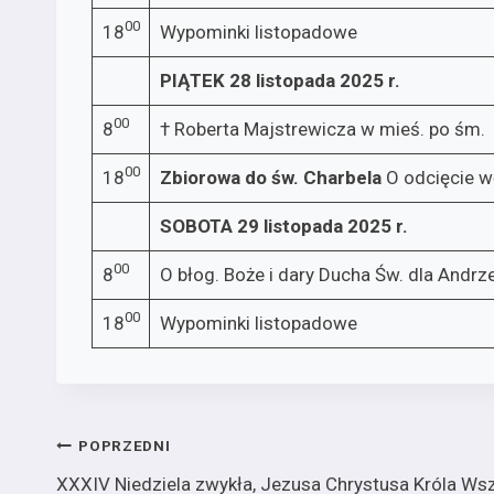
00
18
Wypominki listopadowe
PIĄTEK 28 listopada 2025 r.
00
8
† Roberta Majstrewicza w mieś. po śm.
00
18
Zbiorowa do św. Charbela
O odcięcie w
SOBOTA 29 listopada 2025 r.
00
8
O błog. Boże i dary Ducha Św. dla Andrze
00
18
Wypominki listopadowe
Nawigacja
POPRZEDNI
XXXIV Niedziela zwykła, Jezusa Chrystusa Króla Wsz