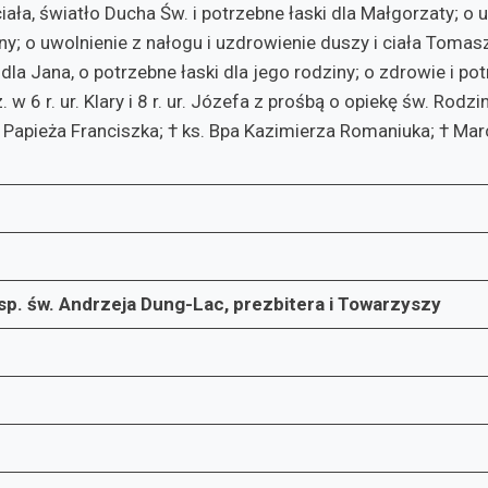
ciała, światło Ducha Św. i potrzebne łaski dla Małgorzaty; o 
ziny; o uwolnienie z nałogu i uzdrowienie duszy i ciała Tomas
la Jana, o potrzebne łaski dla jego rodziny; o zdrowie i potr
kcz. w 6 r. ur. Klary i 8 r. ur. Józefa z prośbą o opiekę św. Rod
Papieża Franciszka; † ks. Bpa Kazimierza Romaniuka; † Mar
p. św. Andrzeja Dung-Lac, prezbitera i Towarzyszy