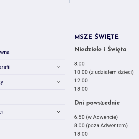
MSZE ŚWIĘTE
Niedziele i Święta
ówna
8.00
Expand
rafii
child
10.00 (z udziałem dzieci)
menu
Expand
12.00
ty
child
18.00
menu
Dni powszednie
Expand
ci
child
6.50 (w Adwencie)
menu
8.00 (poza Adwentem)
18.00