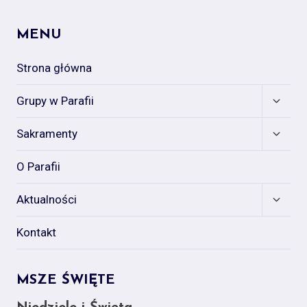
MENU
Strona główna
Expan
Grupy w Parafii
child
menu
Expan
Sakramenty
child
menu
O Parafii
Expan
Aktualności
child
menu
Kontakt
MSZE ŚWIĘTE