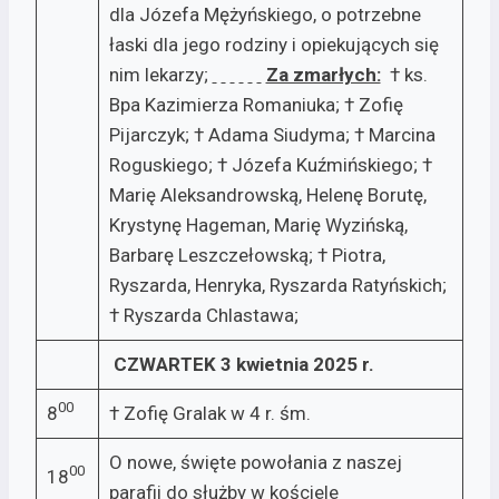
dla Józefa Mężyńskiego, o potrzebne
łaski dla jego rodziny i opiekujących się
nim lekarzy;
Za zmarłych:
† ks.
Bpa Kazimierza Romaniuka; † Zofię
Pijarczyk; † Adama Siudyma; † Marcina
Roguskiego; † Józefa Kuźmińskiego; †
Marię Aleksandrowską, Helenę Borutę,
Krystynę Hageman, Marię Wyzińską,
Barbarę Leszczełowską; † Piotra,
Ryszarda, Henryka, Ryszarda Ratyńskich;
† Ryszarda Chlastawa;
CZWARTEK 3 kwietnia 2025 r.
00
8
† Zofię Gralak w 4 r. śm.
O nowe, święte powołania z naszej
00
18
parafii do służby w kościele