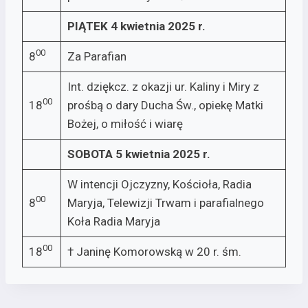
PIĄTEK 4 kwietnia 2025 r.
00
8
Za Parafian
Int. dziękcz. z okazji ur. Kaliny i Miry z
00
18
prośbą o dary Ducha Św., opiekę Matki
Bożej, o miłość i wiarę
SOBOTA 5 kwietnia 2025 r.
W intencji Ojczyzny, Kościoła, Radia
00
8
Maryja, Telewizji Trwam i parafialnego
Koła Radia Maryja
00
18
† Janinę Komorowską w 20 r. śm.