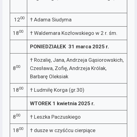
00
12
† Adama Siudyma
00
18
† Waldemara Kozłowskiego w 2 r. śm.
PONIEDZIAŁEK 31 marca 2025 r.
† Rozalię, Jana, Andrzeja Gąsiorowskich,
00
8
Czesława, Zofię, Andrzeja Królak,
Barbarę Oleksiak
00
18
† Ludmiłę Korga (gr.30)
WTOREK 1 kwietnia 2025 r.
00
8
† Leszka Paczuskiego
00
18
† dusze w czyśćcu cierpiące