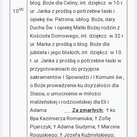
błog. Boże dla Celiny; int. dziękcz. w 10 r.
00
10
ur. Janka z prośbą o potrzebne łaski i
opiekę św. Patrona; obłog. Boże, dary
Ducha Św. i opiekę Matki Bożej rodzin z
Kościoła Domowego; int. dziękcz. w 32 r.
ur. Marka z prośbą o blog. Boże dla
jubilata i jego bliskich; int. dziękcz. w 10
r. ur. Janka z prośbą o potrzebne łaski w
przygotowaniach do przyjęcia
sakramentów I Spowiedzi i I Komunii św.,
o Boże prowadzenie ku dojrzałości dla
Stasia, o umocnienie w miłości
małżeńskiej i rodzicielskiej dla Eli i
Adama
Za zmarłych:
† ks.
Bpa Kazimierza Romaniuka; † Zofię
Pijarczyk; † Adama Siudyma; † Marcina
Roguskiego; † Józefa Kuźmińskiego;