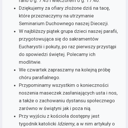
rano o g. 7.45 i wieczorem o g. 17.40.
Dziękujemy za ofiary złożone dziś na tacę,
które przeznaczymy na utrzymanie
Seminarium Duchownego naszej Diecezji.
W najbliższy piątek grupa dzieci naszej parafii,
przygotowująca się do sakramentów
Eucharystii i pokuty, po raz pierwszy przystąpi
do spowiedzi świętej. Polecamy ich
modlitwie.
We czwartek zapraszamy na kolejną próbę
chóru parafialnego.
Przypominamy wszystkim o konieczności
noszenia maseczek zasłaniających usta i nos,
a także o zachowaniu dystansu społecznego
zarówno w świątyni jak i poza nią.
Przy wyjściu z kościoła dostępny jest
tygodnik katolicki
Idziemy
, a w nim artykuły o