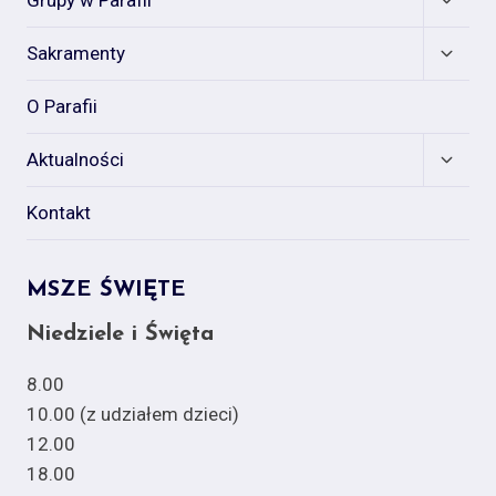
Grupy w Parafii
child
menu
Expan
Sakramenty
child
menu
O Parafii
Expan
Aktualności
child
menu
Kontakt
MSZE ŚWIĘTE
Niedziele i Święta
8.00
10.00 (z udziałem dzieci)
12.00
18.00