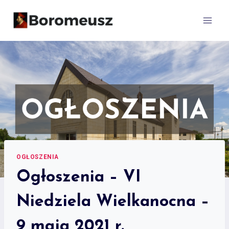
Skip
to
content
OGŁOSZENIA
Ogłoszenia – VI
Niedziela Wielkanocna –
9 maja 2021 r.