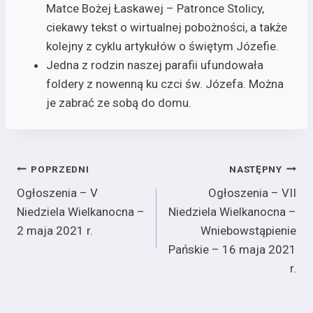
Matce Bożej Łaskawej – Patronce Stolicy,
ciekawy tekst o wirtualnej pobożności, a także
kolejny z cyklu artykułów o świętym Józefie.
Jedna z rodzin naszej parafii ufundowała
foldery z nowenną ku czci św. Józefa. Można
je zabrać ze sobą do domu.
Nawigacja
POPRZEDNI
NASTĘPNY
Ogłoszenia – V
Ogłoszenia – VII
wpisu
Niedziela Wielkanocna –
Niedziela Wielkanocna –
2 maja 2021 r.
Wniebowstąpienie
Pańskie – 16 maja 2021
r.