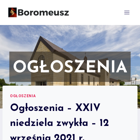
Skip
to
content
OGŁOSZENIA
Ogłoszenia – XXIV
niedziela zwykła – 12
września 2021 r.