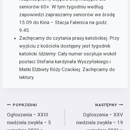
seniorów 60+. W tym tygodniu według
zapowiedzi zapraszamy seniorów we środę
15.09 do Kina – Stacja Falenica na godz.
9.45.
Zachęcamy do czytania prasy katolickiej. Przy
wyjściu z kościoła dostępny jest tygodnik
katolicki
Idziemy
. Cały numer oscyluje wokół
postaci Stefana kardynała Wyszyńskiego i
Matki Elżbiety Róży Czackiej. Zachęcamy do
lektury.
Nawigacja
POPRZEDNI
NASTĘPNY
Ogłoszenia – XXIII
Ogłoszenia – XXV
wpisu
niedziela zwykła – 5
niedziela zwykła – 19