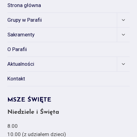
Strona główna
Expan
Grupy w Parafii
child
menu
Expan
Sakramenty
child
menu
O Parafii
Expan
Aktualności
child
menu
Kontakt
MSZE ŚWIĘTE
Niedziele i Święta
8.00
10.00 (z udziałem dzieci)