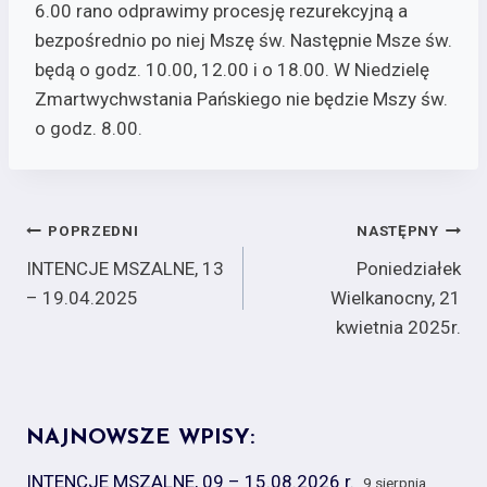
6.00 rano odprawimy procesję rezurekcyjną a
bezpośrednio po niej Mszę św. Następnie Msze św.
będą o godz. 10.00, 12.00 i o 18.00. W Niedzielę
Zmartwychwstania Pańskiego nie będzie Mszy św.
o godz. 8.00.
Nawigacja
POPRZEDNI
NASTĘPNY
INTENCJE MSZALNE, 13
Poniedziałek
wpisu
– 19.04.2025
Wielkanocny, 21
kwietnia 2025r.
NAJNOWSZE WPISY:
INTENCJE MSZALNE, 09 – 15.08.2026 r.
9 sierpnia