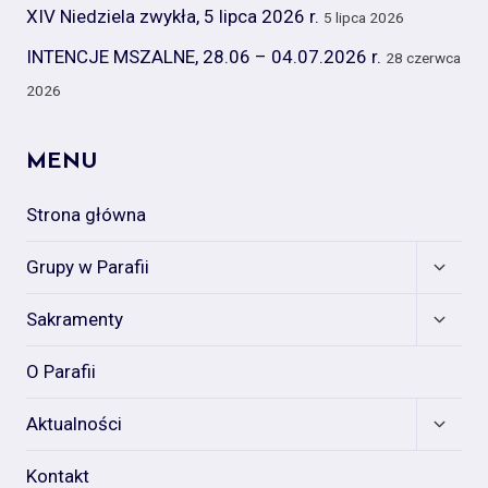
XIV Niedziela zwykła, 5 lipca 2026 r.
5 lipca 2026
INTENCJE MSZALNE, 28.06 – 04.07.2026 r.
28 czerwca
2026
MENU
Strona główna
Expan
Grupy w Parafii
child
menu
Expan
Sakramenty
child
menu
O Parafii
Expan
Aktualności
child
menu
Kontakt