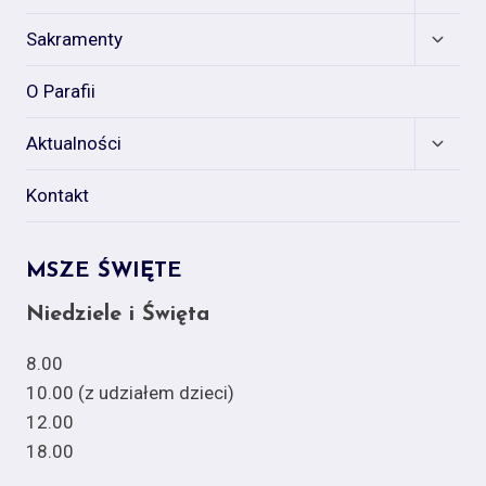
child
menu
Expan
Sakramenty
child
menu
O Parafii
Expan
Aktualności
child
menu
Kontakt
MSZE ŚWIĘTE
Niedziele i Święta
8.00
10.00 (z udziałem dzieci)
12.00
18.00