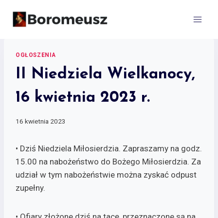
Skip
to
content
OGŁOSZENIA
II Niedziela Wielkanocy,
16 kwietnia 2023 r.
16 kwietnia 2023
• Dziś Niedziela Miłosierdzia. Zapraszamy na godz.
15.00 na nabożeństwo do Bożego Miłosierdzia. Za
udział w tym nabożeństwie można zyskać odpust
zupełny.
• Ofiary złożone dziś na tacę, przeznaczone są na