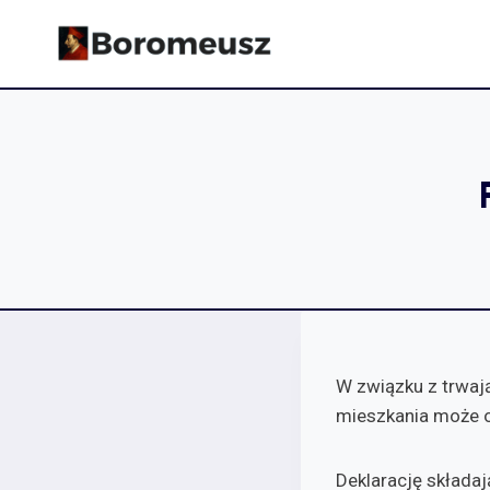
Skip
to
content
W związku z trwaj
mieszkania może o
Deklarację składaj