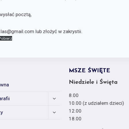
wysłać pocztą,
.las@gmail.com lub złożyć w zakrystii.
Pobierz
MSZE ŚWIĘTE
Niedziele i Święta
ówna
8.00
Expand
rafii
child
10.00 (z udziałem dzieci)
menu
Expand
12.00
ty
child
18.00
menu